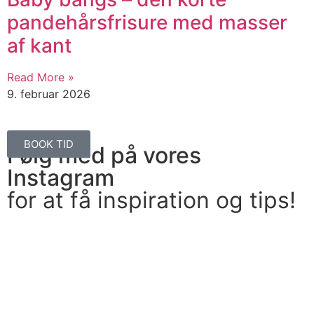
pandehårsfrisure med masser
af kant
Read More »
9. februar 2026
BOOK TID
Følg med på vores
Instagram
for at få inspiration og tips!