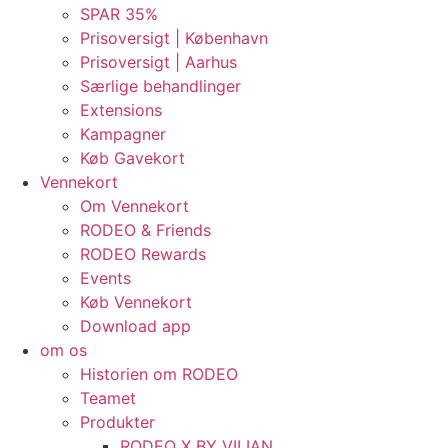
SPAR 35%
Prisoversigt | København
Prisoversigt | Aarhus
Særlige behandlinger
Extensions
Kampagner
Køb Gavekort
Vennekort
Om Vennekort
RODEO & Friends
RODEO Rewards
Events
Køb Vennekort
Download app
om os
Historien om RODEO
Teamet
Produkter
RODEO X BY VILIAN