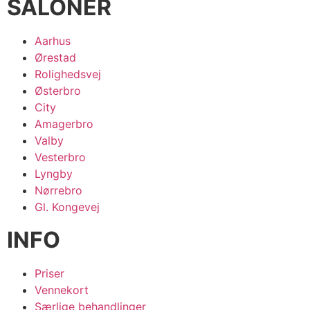
SALONER
Aarhus
Ørestad
Rolighedsvej
Østerbro
City
Amagerbro
Valby
Vesterbro
Lyngby
Nørrebro
Gl. Kongevej
INFO
Priser
Vennekort
Særlige behandlinger