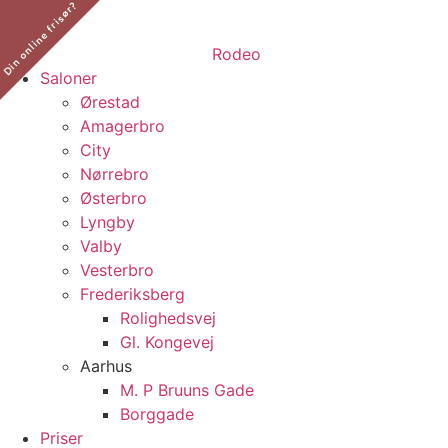
Din online frisør?
​
Saloner
Ørestad
Amagerbro
City
Nørrebro
Østerbro
Lyngby
Valby
Vesterbro
Frederiksberg
Rolighedsvej
Gl. Kongevej
Aarhus
M. P Bruuns Gade
Borggade
Priser