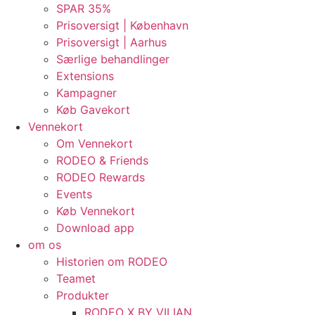
SPAR 35%
Prisoversigt | København
Prisoversigt | Aarhus
Særlige behandlinger
Extensions
Kampagner
Køb Gavekort
Vennekort
Om Vennekort
RODEO & Friends
RODEO Rewards
Events
Køb Vennekort
Download app
om os
Historien om RODEO
Teamet
Produkter
RODEO X BY VILIAN