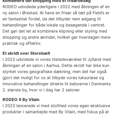
Kombinere din shopping med et frisørbesøg
RODEO udvidede yderligere i 2022 med åbningen af en
ny salon i Ørestad. At have en frisør så tæt på Field’s er
en fantastisk fordel, da det tilbyder nem adgang til
behandlinger for både lokale og besøgende i centret.
Det gør det let at kombinere klipning eller styling med
shopping og andre ærinder, hvilket gør hverdagen mere
praktisk og effektiv.
Et skridt over Storebælt
I 2023 udvidede vi vores tilstedeværelse til Jylland med
åbningen af en salon i Aarhus. Dette skridt har ikke kun
styrket vores geografiske dækning, men det har også
gjort det muligt for os at tilbyde vores luksuriøse og
innovative behandlinger direkte til beboerne i Danmarks
2. største by, hvor vi i dag har 2 saloner.
RODEO X By Vilain
I 2023 lancerede vi med stolthed vores egen eksklusive
produkter i samarbejde med By Vilain, med fokus på at