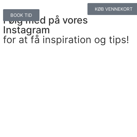
KØB VENNEKORT
BOOK TID
Følg med på vores
Instagram
for at få inspiration og tips!