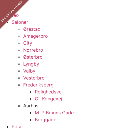
Din online frisør?
​
Saloner
Ørestad
Amagerbro
City
Nørrebro
Østerbro
Lyngby
Valby
Vesterbro
Frederiksberg
Rolighedsvej
Gl. Kongevej
Aarhus
M. P Bruuns Gade
Borggade
Priser