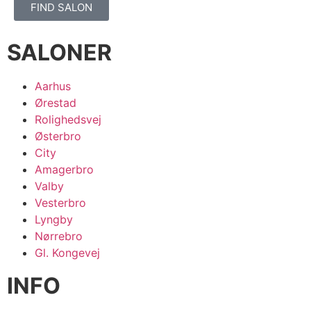
FIND SALON
SALONER
Aarhus
Ørestad
Rolighedsvej
Østerbro
City
Amagerbro
Valby
Vesterbro
Lyngby
Nørrebro
Gl. Kongevej
INFO