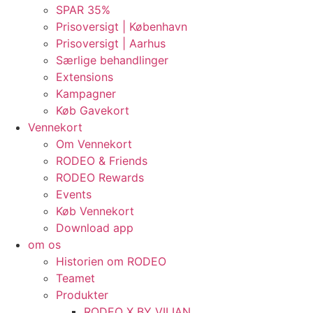
SPAR 35%
Prisoversigt | København
Prisoversigt | Aarhus
Særlige behandlinger
Extensions
Kampagner
Køb Gavekort
Vennekort
Om Vennekort
RODEO & Friends
RODEO Rewards
Events
Køb Vennekort
Download app
om os
Historien om RODEO
Teamet
Produkter
RODEO X BY VILIAN