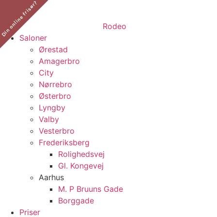
Din online frisør?
​
Saloner
Ørestad
Amagerbro
City
Nørrebro
Østerbro
Lyngby
Valby
Vesterbro
Frederiksberg
Rolighedsvej
Gl. Kongevej
Aarhus
M. P Bruuns Gade
Borggade
Priser