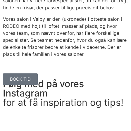
salonen har vi flere farvespecialister, du kan derfor trygt
finde en frisør, der passer til lige præcis dit behov.
Vores salon i Valby er den (ukronede) flotteste salon i
RODEO med højt til loftet, masser af plads, og hvor
vores team, som nævnt ovenfor, har flere forskellige
specialister. Se teamet nedenfor, hvor du også kan lære
de enkelte frisører bedre at kende i videoerne.
Der er
plads til hele familien i vores saloner.
BOOK TID
Følg med på vores
Instagram
for at få inspiration og tips!