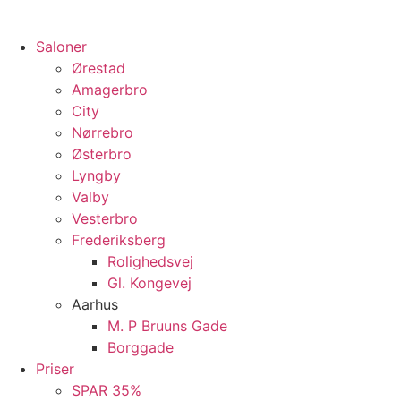
Saloner
Ørestad
Amagerbro
City
Nørrebro
Østerbro
Lyngby
Valby
Vesterbro
Frederiksberg
Rolighedsvej
Gl. Kongevej
Aarhus
M. P Bruuns Gade
Borggade
Priser
SPAR 35%