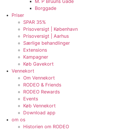
M. P Bruuns Gade
Borggade
Priser
SPAR 35%
Prisoversigt | København
Prisoversigt | Aarhus
Særlige behandlinger
Extensions
Kampagner
Køb Gavekort
Vennekort
Om Vennekort
RODEO & Friends
RODEO Rewards
Events
Køb Vennekort
Download app
om os
Historien om RODEO