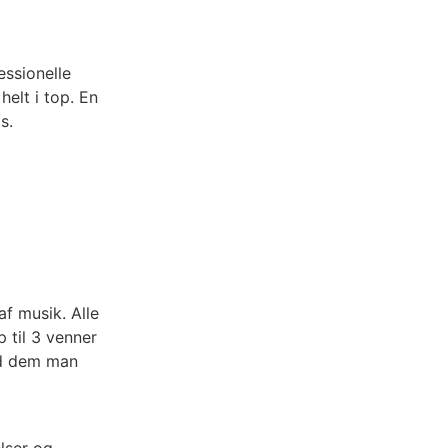
ssionelle
elt i top. En
s.
f musik. Alle
 til 3 venner
ed dem man
lser og