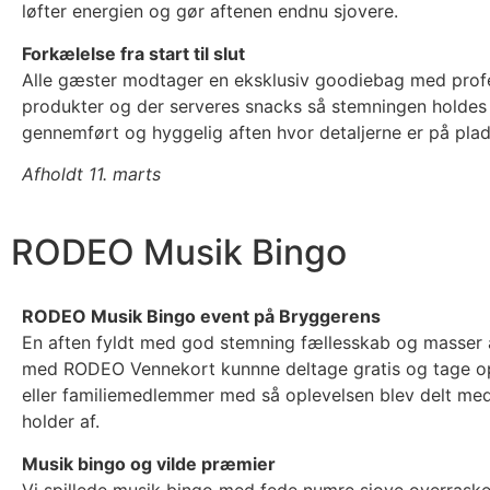
løfter energien og gør aftenen endnu sjovere.
Forkælelse fra start til slut
Alle gæster modtager en eksklusiv goodiebag med profe
produkter og der serveres snacks så stemningen holdes h
gennemført og hyggelig aften hvor detaljerne er på plad
Afholdt 11. marts
RODEO Musik Bingo
RODEO Musik Bingo event på Bryggerens
En aften fyldt med god stemning fællesskab og masser a
med RODEO Vennekort kunnne deltage gratis og tage op
eller familiemedlemmer med så oplevelsen blev delt m
holder af.
Musik bingo og vilde præmier
Vi spillede musik bingo med fede numre sjove overraske