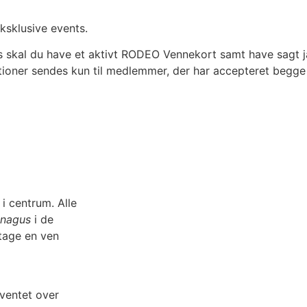
ksklusive events.
 skal du have et aktivt RODEO Vennekort samt have sagt ja
tioner sendes kun til medlemmer, der har accepteret begge
i centrum. Alle
unagus
i de
tage en ven
eventet over