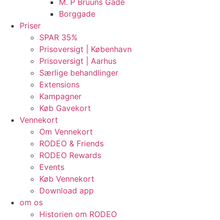
M. P Bruuns Gade
Borggade
Priser
SPAR 35%
Prisoversigt | København
Prisoversigt | Aarhus
Særlige behandlinger
Extensions
Kampagner
Køb Gavekort
Vennekort
Om Vennekort
RODEO & Friends
RODEO Rewards
Events
Køb Vennekort
Download app
om os
Historien om RODEO