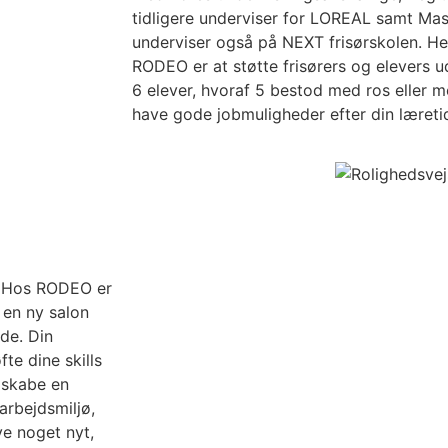
tidligere underviser for LOREAL samt Mast
underviser også på NEXT frisørskolen. H
RODEO er at støtte frisørers og elevers u
6 elever, hvoraf 5 bestod med ros eller m
have gode jobmuligheder efter din læreti
n? Hos RODEO er
i en ny salon
de. Din
fte dine skills
at skabe en
arbejdsmiljø,
ve noget nyt,