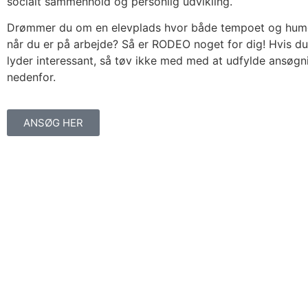
socialt sammenhold og personlig udvikling.
Drømmer du om en elevplads hvor både tempoet og humør
når du er på arbejde? Så er RODEO noget for dig! Hvis du
lyder interessant, så tøv ikke med med at udfylde ansøg
nedenfor.
ANSØG HER