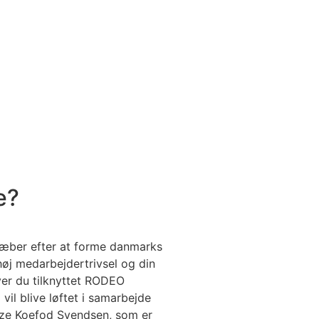
e?
stræber efter at forme danmarks
 høj medarbejdertrivsel og din
ver du tilknyttet RODEO
l blive løftet i samarbejde
tze Koefod Svendsen, som
er