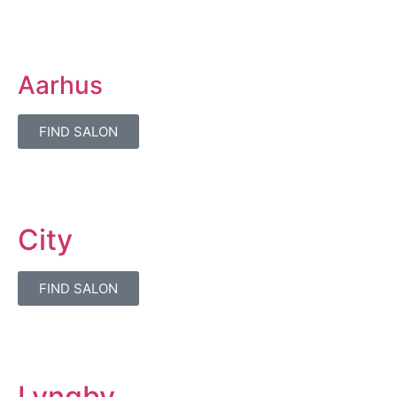
Aarhus
FIND SALON
City
FIND SALON
Lyngby