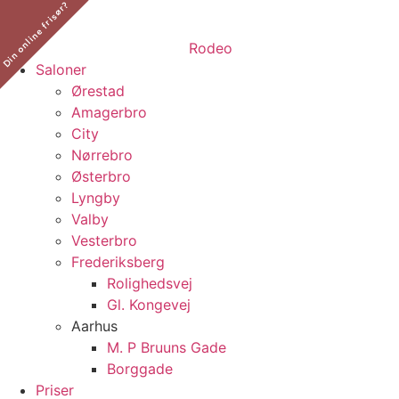
Din online frisør?
​
Saloner
Ørestad
Amagerbro
City
Nørrebro
Østerbro
Lyngby
Valby
Vesterbro
Frederiksberg
Rolighedsvej
Gl. Kongevej
Aarhus
M. P Bruuns Gade
Borggade
Priser