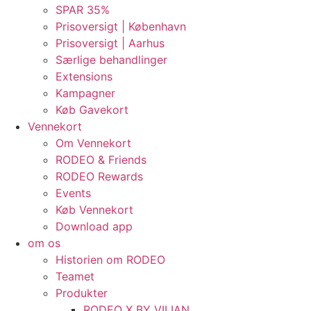
SPAR 35%
Prisoversigt | København
Prisoversigt | Aarhus
Særlige behandlinger
Extensions
Kampagner
Køb Gavekort
Vennekort
Om Vennekort
RODEO & Friends
RODEO Rewards
Events
Køb Vennekort
Download app
om os
Historien om RODEO
Teamet
Produkter
RODEO X BY VILIAN