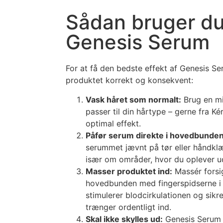
Sådan bruger du
Genesis Serum
For at få den bedste effekt af Genesis Se
produktet korrekt og konsekvent:
Vask håret som normalt:
Brug en mi
passer til din hårtype – gerne fra Ké
optimal effekt.
Påfør serum direkte i hovedbunden
serummet jævnt på tør eller håndklæ
især om områder, hvor du oplever u
Masser produktet ind:
Massér forsig
hovedbunden med fingerspidserne i c
stimulerer blodcirkulationen og sikre
trænger ordentligt ind.
Skal ikke skylles ud:
Genesis Serum e