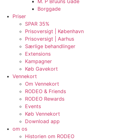
M. P Bruuns Gade
Borggade
Priser
SPAR 35%
Prisoversigt | København
Prisoversigt | Aarhus
Særlige behandlinger
Extensions
Kampagner
Køb Gavekort
Vennekort
Om Vennekort
RODEO & Friends
RODEO Rewards
Events
Køb Vennekort
Download app
om os
Historien om RODEO