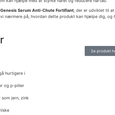
, som kan hjælpe med at styrke håret og reducere hårtab.
Genesis Serum Anti-Chute Fortifiant
, der er udviklet til 
i nærmere på, hvordan dette produkt kan hjælpe dig, og hv
r
Se produkt h
gå hurtigere i
r og p-piller
 som jern, zink
miske