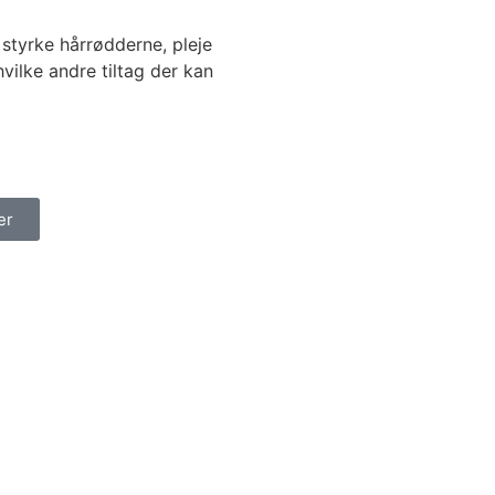
at styrke hårrødderne, pleje
ilke andre tiltag der kan
er