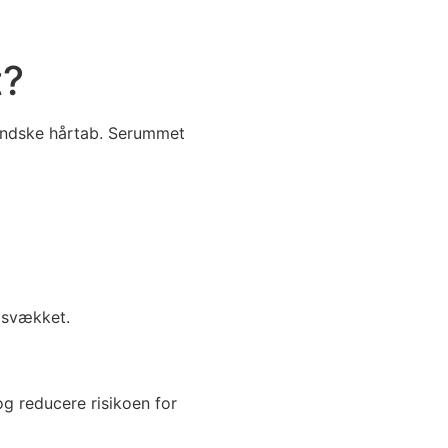
t?
 mindske hårtab. Serummet
r svækket.
g reducere risikoen for