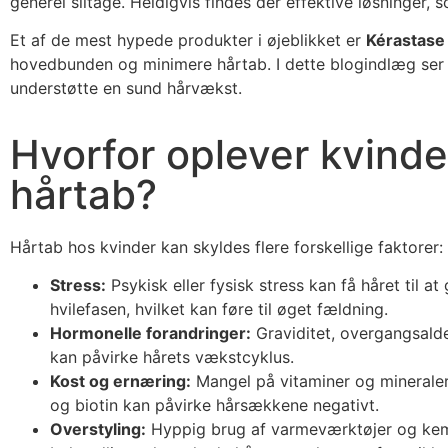
generel slitage. Heldigvis findes der effektive løsninger
Et af de mest hypede produkter i øjeblikket er
Kérastase 
hovedbunden og minimere hårtab. I dette blogindlæg ser v
understøtte en sund hårvækst.
Hvorfor oplever kvinde
hårtab?
Hårtab hos kvinder kan skyldes flere forskellige faktorer:
Stress:
Psykisk eller fysisk stress kan få håret til at 
hvilefasen, hvilket kan føre til øget fældning.
Hormonelle forandringer:
Graviditet, overgangsalde
kan påvirke hårets vækstcyklus.
Kost og ernæring:
Mangel på vitaminer og mineraler
og biotin kan påvirke hårsækkene negativt.
Overstyling:
Hyppig brug af varmeværktøjer og ke