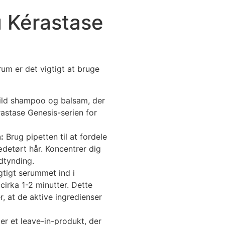
 Kérastase
rum er det vigtigt at bruge
ld shampoo og balsam, der
rastase Genesis-serien for
:
Brug pipetten til at fordele
detørt hår. Koncentrer dig
dtynding.
tigt serummet ind i
irka 1-2 minutter. Dette
r, at de aktive ingredienser
r et leave-in-produkt, der