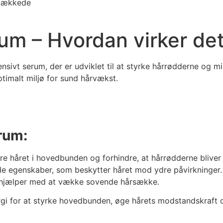
knækkede
um – Hvordan virker de
ensivt serum, der er udviklet til at styrke hårrødderne og
timalt miljø for sund hårvækst.
rum:
kre håret i hovedbunden og forhindre, at hårrødderne blive
de egenskaber, som beskytter håret mod ydre påvirkninger.
g hjælper med at vække sovende hårsække.
rgi for at styrke hovedbunden, øge hårets modstandskraft o