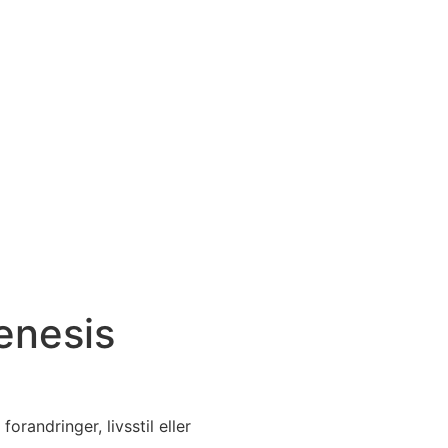
enesis
randringer, livsstil eller