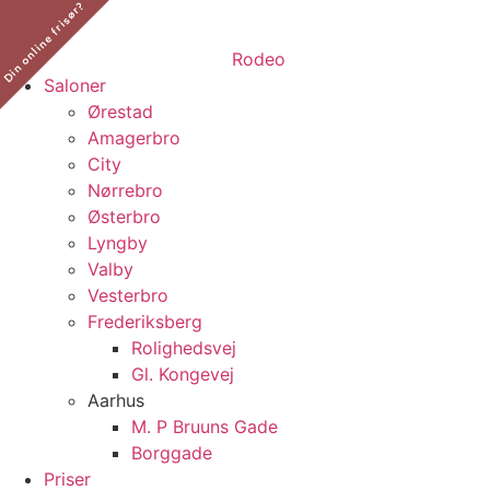
Din online frisør?
​
Saloner
Ørestad
Amagerbro
City
Nørrebro
Østerbro
Lyngby
Valby
Vesterbro
Frederiksberg
Rolighedsvej
Gl. Kongevej
Aarhus
M. P Bruuns Gade
Borggade
Priser