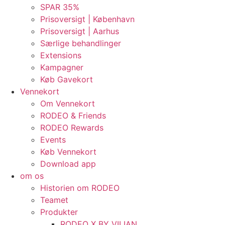
SPAR 35%
Prisoversigt | København
Prisoversigt | Aarhus
Særlige behandlinger
Extensions
Kampagner
Køb Gavekort
Vennekort
Om Vennekort
RODEO & Friends
RODEO Rewards
Events
Køb Vennekort
Download app
om os
Historien om RODEO
Teamet
Produkter
RODEO X BY VILIAN