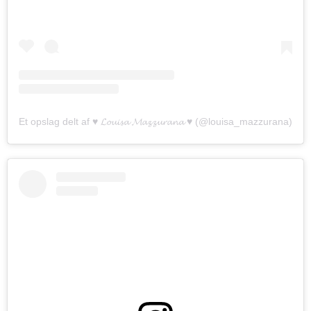
Et opslag delt af ♥ 𝓛𝓸𝓾𝓲𝓼𝓪 𝓜𝓪𝔃𝔃𝓾𝓻𝓪𝓷𝓪 ♥ (@louisa_mazzurana)