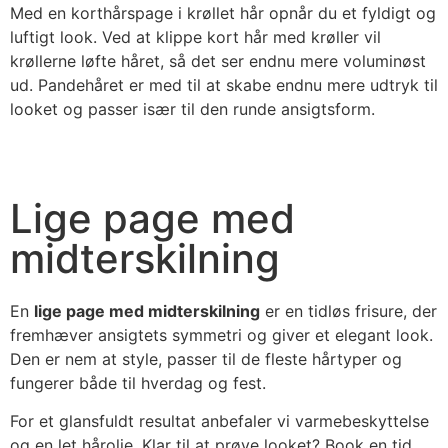
Med en korthårspage i krøllet hår opnår du et fyldigt og
luftigt look. Ved at klippe kort hår med krøller vil
krøllerne løfte håret, så det ser endnu mere voluminøst
ud. Pandehåret er med til at skabe endnu mere udtryk til
looket og passer især til den runde ansigtsform.
Lige page med
midterskilning
En
lige page med midterskilning
er en tidløs frisure, der
fremhæver ansigtets symmetri og giver et elegant look.
Den er nem at style, passer til de fleste hårtyper og
fungerer både til hverdag og fest.
For et glansfuldt resultat anbefaler vi varmebeskyttelse
og en let hårolie. Klar til at prøve looket? Book en tid