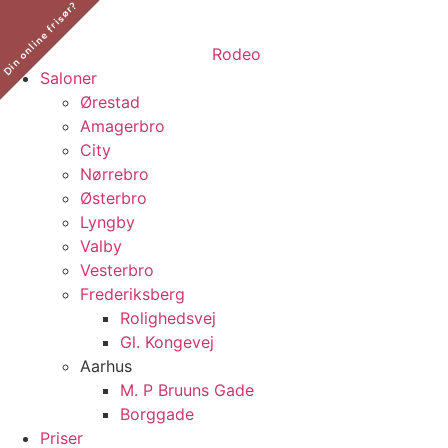
Din online frisør?
​
Saloner
Ørestad
Amagerbro
City
Nørrebro
Østerbro
Lyngby
Valby
Vesterbro
Frederiksberg
Rolighedsvej
Gl. Kongevej
Aarhus
M. P Bruuns Gade
Borggade
Priser