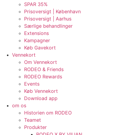
SPAR 35%
Prisoversigt | København
Prisoversigt | Aarhus
Særlige behandlinger
Extensions
Kampagner
Køb Gavekort
Vennekort
Om Vennekort
RODEO & Friends
RODEO Rewards
Events
Køb Vennekort
Download app
om os
Historien om RODEO
Teamet
Produkter
RODEO X BY VILIAN