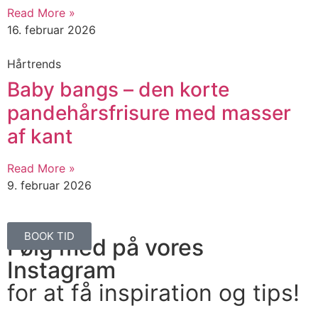
Read More »
16. februar 2026
Hårtrends
Baby bangs – den korte
pandehårsfrisure med masser
af kant
Read More »
9. februar 2026
BOOK TID
Følg med på vores
Instagram
for at få inspiration og tips!