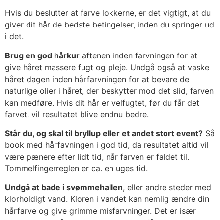
Hvis du beslutter at farve lokkerne, er det vigtigt, at du
giver dit hår de bedste betingelser, inden du springer ud
i det.
Brug en god hårkur
aftenen inden farvningen for at
give håret massere fugt og pleje. Undgå også at vaske
håret dagen inden hårfarvningen for at bevare de
naturlige olier i håret, der beskytter mod det slid, farven
kan medføre. Hvis dit hår er velfugtet, før du får det
farvet, vil resultatet blive endnu bedre.
Står du, og skal til bryllup eller et andet stort event?
Så
book med hårfavningen i god tid, da resultatet altid vil
være pænere efter lidt tid, når farven er faldet til.
Tommelfingerreglen er ca. en uges tid.
Undgå at bade i svømmehallen
, eller andre steder med
klorholdigt vand. Kloren i vandet kan nemlig ændre din
hårfarve og give grimme misfarvninger. Det er især