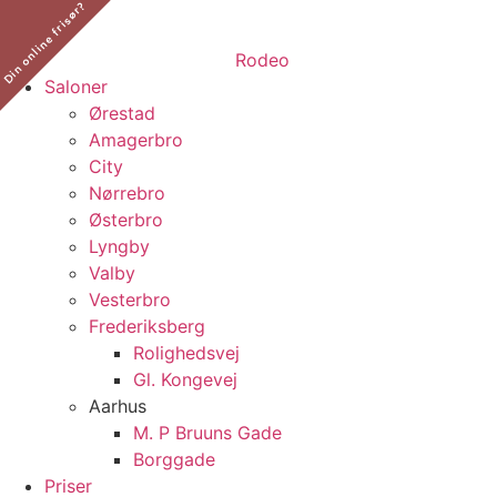
Din online frisør?
​
Saloner
Ørestad
Amagerbro
City
Nørrebro
Østerbro
Lyngby
Valby
Vesterbro
Frederiksberg
Rolighedsvej
Gl. Kongevej
Aarhus
M. P Bruuns Gade
Borggade
Priser