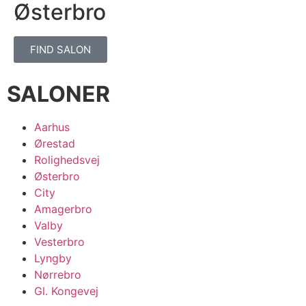
Østerbro
FIND SALON
SALONER
Aarhus
Ørestad
Rolighedsvej
Østerbro
City
Amagerbro
Valby
Vesterbro
Lyngby
Nørrebro
Gl. Kongevej