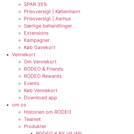
SPAR 35%
Prisoversigt | København
Prisoversigt | Aarhus
Særlige behandlinger
Extensions
Kampagner
Køb Gavekort
Vennekort
Om Vennekort
RODEO & Friends
RODEO Rewards
Events
Køb Vennekort
Download app
om os
Historien om RODEO
Teamet
Produkter
RODEO X BY VILIAN