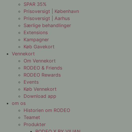
SPAR 35%
Prisoversigt | København
Prisoversigt | Aarhus
Særlige behandlinger
Extensions
Kampagner
Køb Gavekort
Vennekort
Om Vennekort
RODEO & Friends
RODEO Rewards
Events
Køb Vennekort
Download app
om os
Historien om RODEO
Teamet
Produkter
RODEO X BY VILIAN