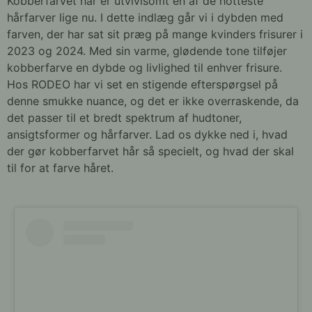
Kobberfarvet hår er utvivlsomt en af de hotteste
hårfarver lige nu. I dette indlæg går vi i dybden med
farven, der har sat sit præg på mange kvinders frisurer i
2023 og 2024. Med sin varme, glødende tone tilføjer
kobberfarve en dybde og livlighed til enhver frisure.
Hos RODEO har vi set en stigende efterspørgsel på
denne smukke nuance, og det er ikke overraskende, da
det passer til et bredt spektrum af hudtoner,
ansigtsformer og hårfarver. Lad os dykke ned i, hvad
der gør kobberfarvet hår så specielt, og hvad der skal
til for at farve håret.