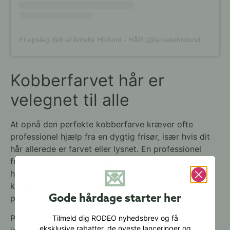
Et opslag delt af Amalie Höilund - HÅR (@amaliehoilund.hair)
Kobberfarvet hår er
velegnet til alle
At opnå den perfekte kobberfarve kræver ofte
professionel hjælp fra en dygtig frisør, især hvis dit
hår allerede er farvet eller lysnet. En professionel
frisør vil kunne vejlede dig gennem processen og
💌
hjælpe dig med at vælge den rigtige nuance af
kobber, der passer bedst til din hudtone og
Gode hårdage starter her
personlighed.
Processen med at farve håret kobberfarvet
Tilmeld dig RODEO nyhedsbrev og få
eksklusive rabatter, de nyeste lanceringer og