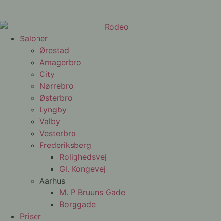
Saloner
Ørestad
Amagerbro
City
Nørrebro
Østerbro
Lyngby
Valby
Vesterbro
Frederiksberg
Rolighedsvej
Gl. Kongevej
Aarhus
M. P Bruuns Gade
Borggade
Priser