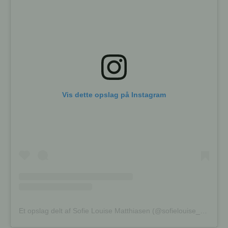
Vis dette opslag på Instagram
Et opslag delt af Sofie Louise Matthiasen (@sofielouise_rodeo)