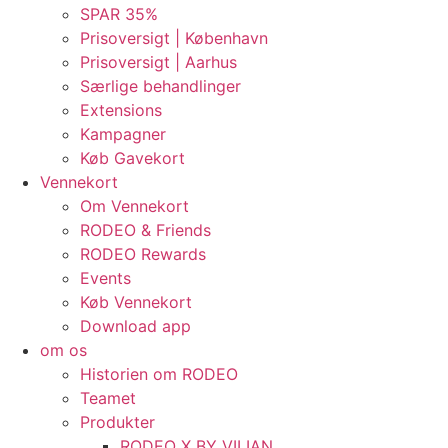
SPAR 35%
Prisoversigt | København
Prisoversigt | Aarhus
Særlige behandlinger
Extensions
Kampagner
Køb Gavekort
Vennekort
Om Vennekort
RODEO & Friends
RODEO Rewards
Events
Køb Vennekort
Download app
om os
Historien om RODEO
Teamet
Produkter
RODEO X BY VILIAN