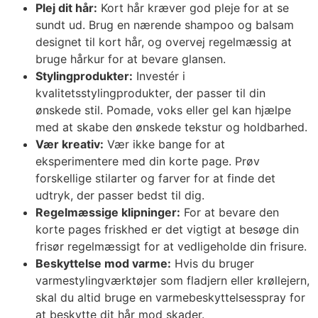
Plej dit hår:
Kort hår kræver god pleje for at se
sundt ud. Brug en nærende shampoo og balsam
designet til kort hår, og overvej regelmæssig at
bruge hårkur for at bevare glansen.
Stylingprodukter:
Investér i
kvalitetsstylingprodukter, der passer til din
ønskede stil. Pomade, voks eller gel kan hjælpe
med at skabe den ønskede tekstur og holdbarhed.
Vær kreativ:
Vær ikke bange for at
eksperimentere med din korte page. Prøv
forskellige stilarter og farver for at finde det
udtryk, der passer bedst til dig.
Regelmæssige klipninger:
For at bevare den
korte pages friskhed er det vigtigt at besøge din
frisør regelmæssigt for at vedligeholde din frisure.
Beskyttelse mod varme:
Hvis du bruger
varmestylingværktøjer som fladjern eller krøllejern,
skal du altid bruge en varmebeskyttelsesspray for
at beskytte dit hår mod skader.