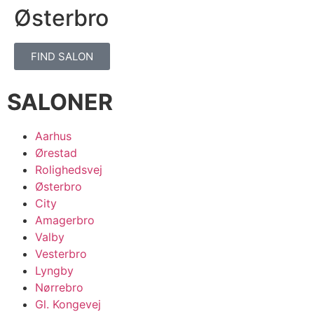
Østerbro
FIND SALON
SALONER
Aarhus
Ørestad
Rolighedsvej
Østerbro
City
Amagerbro
Valby
Vesterbro
Lyngby
Nørrebro
Gl. Kongevej