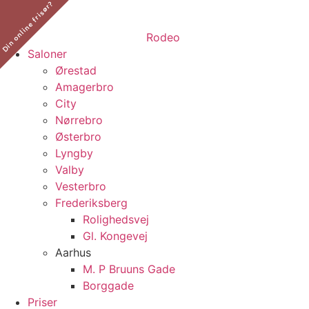
Din online frisør?
​
Saloner
Ørestad
Amagerbro
City
Nørrebro
Østerbro
Lyngby
Valby
Vesterbro
Frederiksberg
Rolighedsvej
Gl. Kongevej
Aarhus
M. P Bruuns Gade
Borggade
Priser