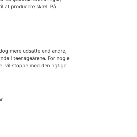
til at producere skæl. På
r dog mere udsatte end andre,
ynde i teenageårene. For nogle
æl vil stoppe med den rigtige
r.