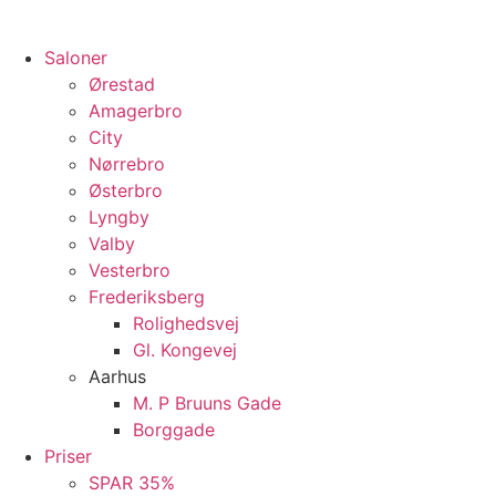
Saloner
Ørestad
Amagerbro
City
Nørrebro
Østerbro
Lyngby
Valby
Vesterbro
Frederiksberg
Rolighedsvej
Gl. Kongevej
Aarhus
M. P Bruuns Gade
Borggade
Priser
SPAR 35%