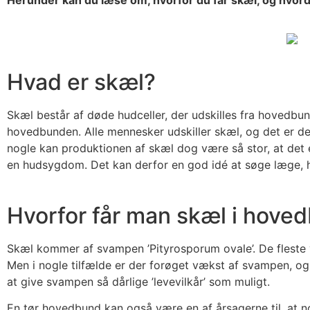
Herunder kan du læse om, hvorfor du får skæl, og hvord
Hvad er skæl?
Skæl består af døde hudceller, der udskilles fra hovedbun
hovedbunden. Alle mennesker udskiller skæl, og det er der
nogle kan produktionen af skæl dog være så stor, at det 
en hudsygdom. Det kan derfor en god idé at søge læge,
Hvorfor får man skæl i hov
Skæl kommer af svampen ’Pityrosporum ovale’. De fleste 
Men i nogle tilfælde er der forøget vækst af svampen, og d
at give svampen så dårlige ’levevilkår’ som muligt.
En tør hovedbund kan også være en af årsagerne til, at