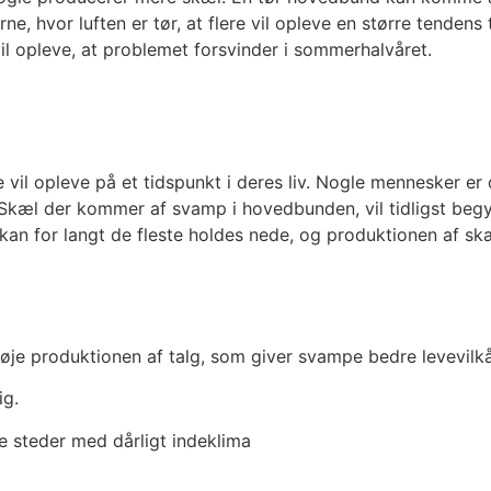
, hvor luften er tør, at flere vil opleve en større tendens 
il opleve, at problemet forsvinder i sommerhalvåret.
 vil opleve på et tidspunkt i deres liv. Nogle mennesker e
l. Skæl der kommer af svamp i hovedbunden, vil tidligst beg
kan for langt de fleste holdes nede, og produktionen af sk
je produktionen af talg, som giver svampe bedre levevilkå
ig.
e steder med dårligt indeklima