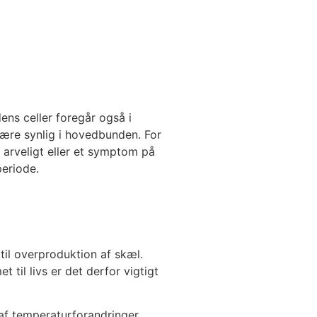
ens celler foregår også i
være synlig i hovedbunden. For
 arveligt eller et symptom på
eriode.
il overproduktion af skæl.
til livs er det derfor vigtigt
f temperaturforandringer,