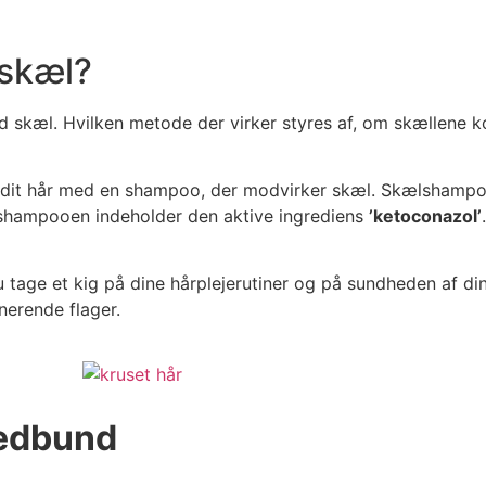
 skæl?
 med skæl. Hvilken metode der virker styres af, om skællen
e dit hår med en shampoo, der modvirker skæl. Skælshamp
at shampooen indeholder den aktive ingrediens
’ketoconazol’
 tage et kig på dine hårplejerutiner og på sundheden af d
nerende flager.
vedbund