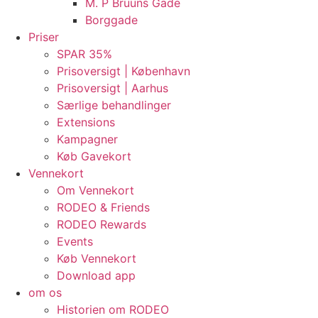
M. P Bruuns Gade
Borggade
Priser
SPAR 35%
Prisoversigt | København
Prisoversigt | Aarhus
Særlige behandlinger
Extensions
Kampagner
Køb Gavekort
Vennekort
Om Vennekort
RODEO & Friends
RODEO Rewards
Events
Køb Vennekort
Download app
om os
Historien om RODEO