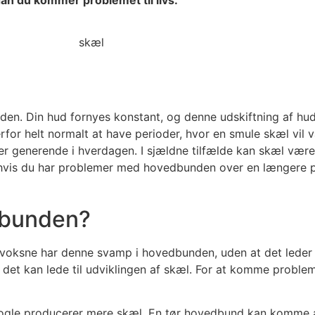
an du kommer problemet til livs.
den. Din hud fornyes konstant, og denne udskiftning af hud
for helt normalt at have perioder, hvor en smule skæl vil 
er generende i hverdagen. I sjældne tilfælde kan skæl være
 hvis du har problemer med hovedbunden over en længere p
edbunden?
voksne har denne svamp i hovedbunden, uden at det leder t
et kan lede til udviklingen af skæl. For at komme problemet 
 nogle producerer mere skæl. En tør hovedbund kan komme a