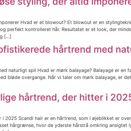
se styling, der altid imponer
imponerer Hvad er et blowout? Et blowout er en stylingtekn
og perfekt kontrolleret hår. Resultatet er et look, der mind
g […]
fistikerede hårtrend med natur
ed naturligt spil Hvad er mørk balayage? Balayage er en fa
l med bløde overgange. Når vi taler om mørk balayage, er d
lige hårtrend, der hitter i 202
r i 2025 Scandi hair er en hårtrend, som i øjeblikket er over
ysset hårgrænse, hvor de yderste hårstrå omkring ansigtet 