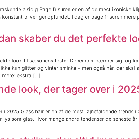
askende alsidig Page frisuren er en af de mest ikoniske klip
en konstant bliver genopfundet. I dag er page frisuren me
ådan skaber du det perfekte l
rfekte look til sæsonens fester December nærmer sig, og k
 ikke kun glitter og vinter sminke – men også hår, der skal
t mere: ekstra […]
nde look, der tager over i 202
r i 2025 Glass hair er en af de mest iøjnefaldende trends i
er lys som glas. Hvor mange andre tendenser de seneste år 