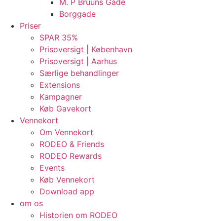
M. P Bruuns Gade
Borggade
Priser
SPAR 35%
Prisoversigt | København
Prisoversigt | Aarhus
Særlige behandlinger
Extensions
Kampagner
Køb Gavekort
Vennekort
Om Vennekort
RODEO & Friends
RODEO Rewards
Events
Køb Vennekort
Download app
om os
Historien om RODEO