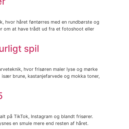
er
ik, hvor håret føntørres med en rundbørste og
er om at have trådt ud fra et fotoshoot eller
ligt spil
rveteknik, hvor frisøren maler lyse og mørke
et især brune, kastanjefarvede og mokka toner,
5
alt på TikTok, Instagram og blandt frisører.
lysnes en smule mere end resten af håret.