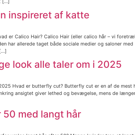
t […]
n inspireret af katte
ad er Calico Hair? Calico Hair (eller calico hår – vi foretr
en har allerede taget både sociale medier og saloner med 
[…]
ige look alle taler om i 2025
 i 2025 Hvad er butterfly cut? Butterfly cut er en af de mes
 omkring ansigtet giver lethed og bevægelse, mens de længe
er 50 med langt hår