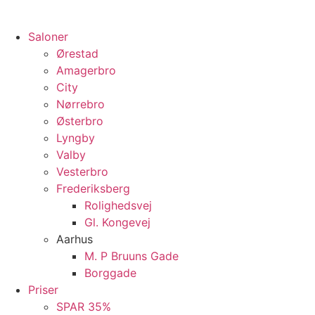
Saloner
Ørestad
Amagerbro
City
Nørrebro
Østerbro
Lyngby
Valby
Vesterbro
Frederiksberg
Rolighedsvej
Gl. Kongevej
Aarhus
M. P Bruuns Gade
Borggade
Priser
SPAR 35%