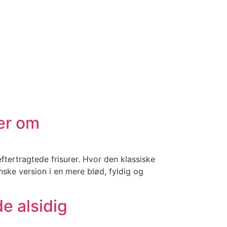
ler om
eftertragtede frisurer. Hvor den klassiske
nske version i en mere blød, fyldig og
e alsidig